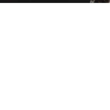
CARDIOPATIA
GRAVE
21 de abril de 2026
»
Notícia
Imunoterapia Para Câncer: Pacientes Podem
Recorrer À Justiça Para Garantir Acesso Ao
Tratamento