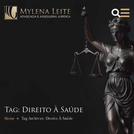
×
Downloads
REQUERIMENTO
PROF. APOSENTADO
REQUERIMENTO
PROFESSOR ATIVO
BAIXAR CARTILHA
MAGISTÉRIO - RN
BAIXAR TABELA DE
REMUNERAÇÃO
Tag: Direito À Saúde
MAGISTÉRIO - RN
Home
Tag Archives: Direito À Saúde
BAIXAR EBOOK
ISENÇÃO DE IR