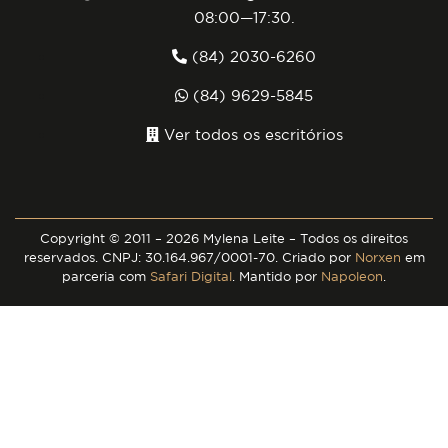
08:00—17:30.
Baixar Cartilh
(84) 2030-6260
Baixar Tabela de Re
(84) 9629-5845
Baixar Ebook Isenção d
Ver todos os escritórios
Copyright © 2011 – 2026 Mylena Leite – Todos os direitos
reservados. CNPJ: 30.164.967/0001-70. Criado por
Norxen
em
parceria com
Safari Digital
. Mantido por
Napoleon
.