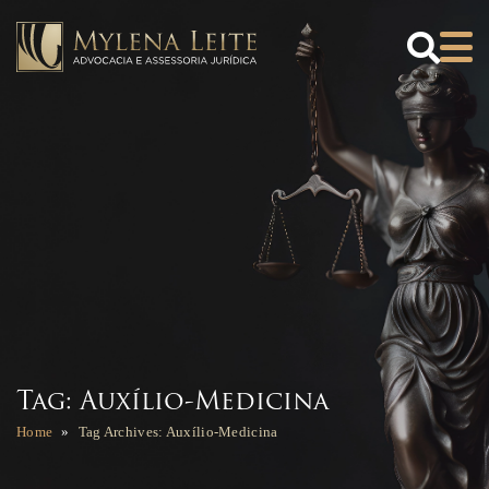
×
Downloads
REQUERIMENTO
PROF. APOSENTADO
REQUERIMENTO
PROFESSOR ATIVO
BAIXAR CARTILHA
MAGISTÉRIO - RN
BAIXAR TABELA DE
REMUNERAÇÃO
Tag: Auxílio-Medicina
MAGISTÉRIO - RN
Home
Tag Archives: Auxílio-Medicina
BAIXAR EBOOK
ISENÇÃO DE IR