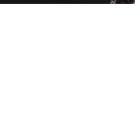
CARDIOPATIA
GRAVE
23 de abril de 2024
»
Precatório
Descubra Seus Direitos: O Auxílio-Moradia Aos
Formandos De Medicina
Você sabia que, como estudante, pode ter direito a