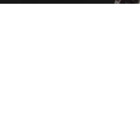
CARDIOPATIA
GRAVE
28 de maio de 2026
»
STF
Intervalo Entre Aulas Pode Integrar Jornada De
Trabalho De Professores, Decide STF
Decisão na ADPF 1058 muda a interpretação sobre