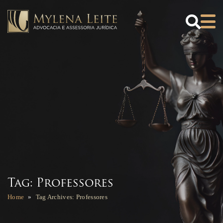
×
Downloads
REQUERIMENTO
PROF. APOSENTADO
REQUERIMENTO
PROFESSOR ATIVO
BAIXAR CARTILHA
MAGISTÉRIO - RN
BAIXAR TABELA DE
REMUNERAÇÃO
Tag: Professores
MAGISTÉRIO - RN
Home
Tag Archives: Professores
BAIXAR EBOOK
ISENÇÃO DE IR