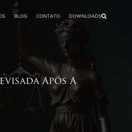
×
OS
BLOG
CONTATO
DOWNLOADS
Downloads
REQUERIMENTO
PROF. APOSENTADO
REQUERIMENTO
PROFESSOR ATIVO
BAIXAR CARTILHA
evisada Após A
MAGISTÉRIO - RN
BAIXAR TABELA DE
REMUNERAÇÃO
MAGISTÉRIO - RN
BAIXAR EBOOK
ISENÇÃO DE IR