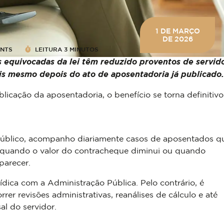
1 DE MARÇO
DE 2026
NTS
LEITURA
3 MINUTOS
es equivocadas da lei têm reduzido proventos de servid
is mesmo depois do ato de aposentadoria já publicado.
licação da aposentadoria, o benefício se torna definitivo
Público, acompanho diariamente casos de aposentados q
 quando o valor do contracheque diminui ou quando
parecer.
ídica com a Administração Pública. Pelo contrário, é
r revisões administrativas, reanálises de cálculo e até
al do servidor.