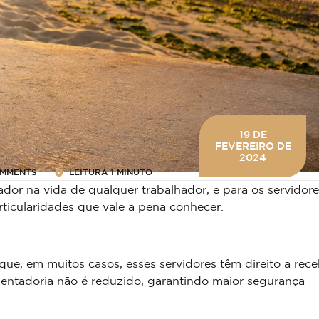
19 DE
FEVEREIRO DE
2024
OMMENTS
LEITURA
1 MINUTO
or na vida de qualquer trabalhador, e para os servidore
rticularidades que vale a pena conhecer.
ue, em muitos casos, esses servidores têm direito a rece
osentadoria não é reduzido, garantindo maior segurança