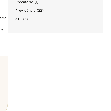
(1)
Precatório
(22)
Previdência
dade
(4)
STF
 É
 é