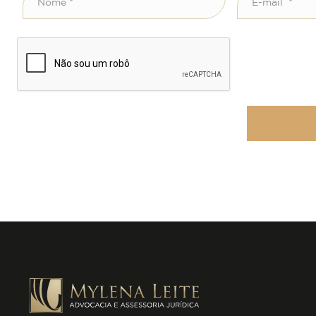
*
mail
*