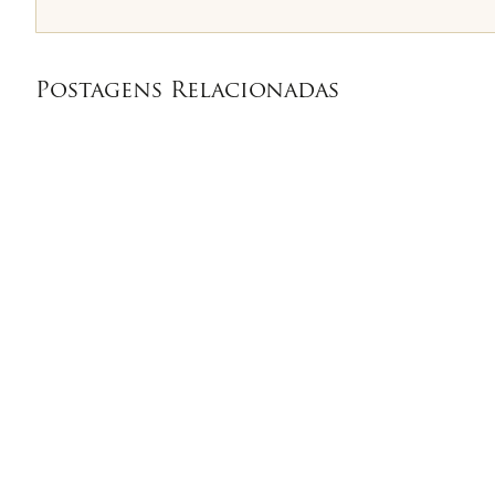
Postagens Relacionadas
Intervalo Entre Aulas Pode
Imunoterap
Integrar Jornada De Trabalho
Pacientes
De Professores, Decide STF
Justiça Pa
Ao Tratam